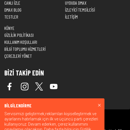
CANLI İZLE
UYDUDA DMAX
DMAX BLOG
İZLEYİCİ TEMSİLCİSİ
TESTLER
İLETİŞİM
KÜNYE
GİZLİLİK POLİTİKASI
KULLANIM KOŞULLARI
BİLGİ TOPLUMU HİZMETLERİ
ÇEREZLERİ YÖNET
BİZİ TAKİP EDİN
BİLGİLENDİRME
Servisimizi geliştirmek,reklamları kişiselleştirmek ve
ayarlarını hatırlamak için ilk ve üçüncü parti çerezleri
kullanıyoruz. Devam ederken, çerez kullanımını
onaylamış olacaksın. Daha fazla bilgi için
Gizlilik