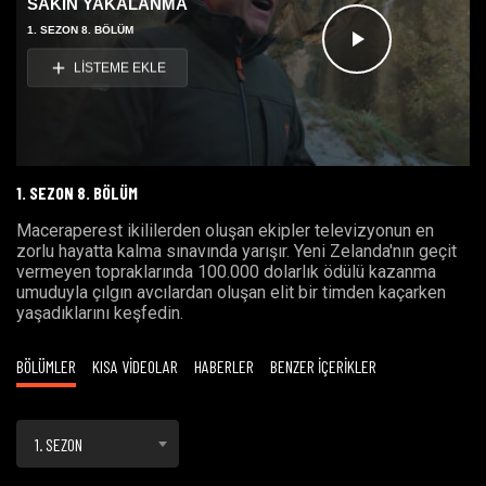
SAKIN YAKALANMA
1. SEZON 8. BÖLÜM
Videoyu
LİSTEME EKLE
Oynat
1. SEZON 8. BÖLÜM
Maceraperest ikililerden oluşan ekipler televizyonun en
zorlu hayatta kalma sınavında yarışır. Yeni Zelanda'nın geçit
vermeyen topraklarında 100.000 dolarlık ödülü kazanma
umuduyla çılgın avcılardan oluşan elit bir timden kaçarken
yaşadıklarını keşfedin.
BÖLÜMLER
KISA VİDEOLAR
HABERLER
BENZER İÇERİKLER
1. SEZON