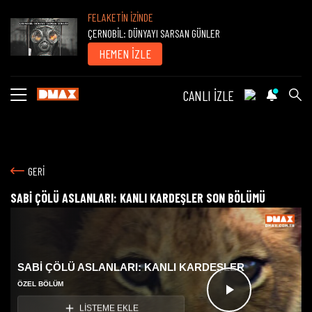
FELAKETİN İZİNDE
ÇERNOBİL: DÜNYAYI SARSAN GÜNLER
HEMEN İZLE
CANLI İZLE
GERİ
SABİ ÇÖLÜ ASLANLARI: KANLI KARDEŞLER SON BÖLÜMÜ
SABİ ÇÖLÜ ASLANLARI: KANLI KARDEŞLER
ÖZEL BÖLÜM
Videoyu
LİSTEME EKLE