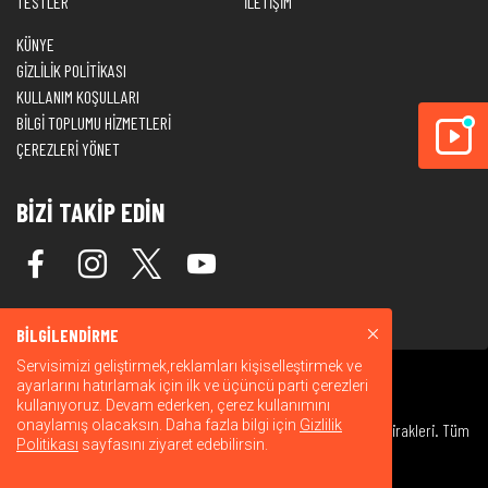
TESTLER
İLETİŞİM
KÜNYE
GİZLİLİK POLİTİKASI
KULLANIM KOŞULLARI
BİLGİ TOPLUMU HİZMETLERİ
ÇEREZLERİ YÖNET
BİZİ TAKİP EDİN
BİLGİLENDİRME
Servisimizi geliştirmek,reklamları kişiselleştirmek ve
ayarlarını hatırlamak için ilk ve üçüncü parti çerezleri
kullanıyoruz. Devam ederken, çerez kullanımını
onaylamış olacaksın. Daha fazla bilgi için
Gizlilik
© 2026 Warner Bros. Discovery, Inc. veya bağlı kuruluşları ve iştirakleri. Tüm
Politikası
sayfasını ziyaret edebilirsin.
hakları saklıdır.