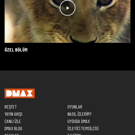
ÖZEL BÖLÜM
KEŞFET
OYUNLAR
YAYIN AKIŞI
NASIL İZLERİM?
CANLI İZLE
UYDUDA DMAX
DMAX BLOG
İZLEYİCİ TEMSİLCİSİ