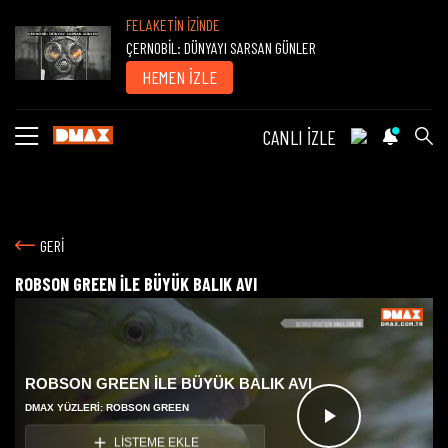
FELAKETİN İZİNDE
ÇERNOBİL: DÜNYAYI SARSAN GÜNLER
HEMEN İZLE
CANLI İZLE
GERİ
ROBSON GREEN İLE BÜYÜK BALIK AVI
ROBSON GREEN İLE BÜYÜK BALIK AVI
DMAX YÜZLERI: ROBSON GREEN
Videoyu
LİSTEME EKLE