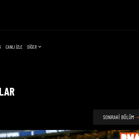
G
CANLI İZLE
DİĞER
ILAR
SONRAKİ BÖLÜM