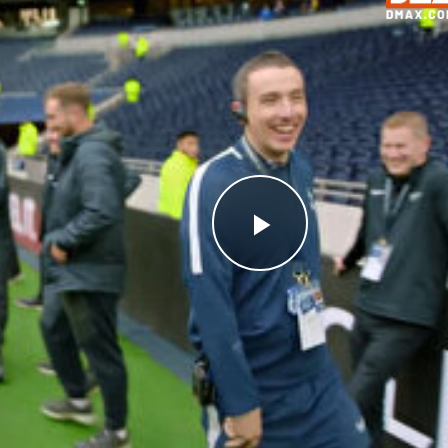
Videoyu
Oynat