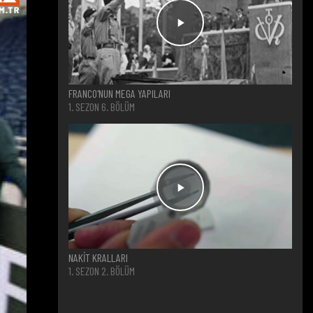
FRANCO'NUN MEGA YAPILARI
1. SEZON 6. BÖLÜM
NAKİT KRALLARI
1. SEZON 2. BÖLÜM