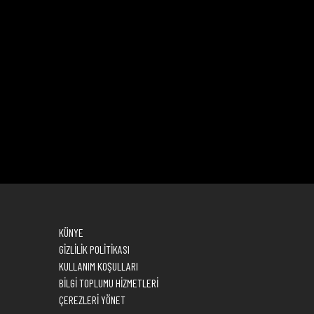
KÜNYE
GİZLİLİK POLİTİKASI
KULLANIM KOŞULLARI
BİLGİ TOPLUMU HİZMETLERİ
ÇEREZLERİ YÖNET