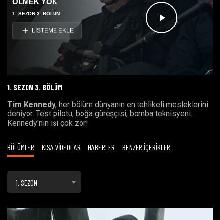
ÖLMEK YOK
1. SEZON 3. BÖLÜM
Videoyu
LİSTEME EKLE
Oynat
1. SEZON 3. BÖLÜM
Tim Kennedy
, her bölüm dünyanın en tehlikeli mesleklerini
deniyor. Test pilotu, boğa güreşçisi, bomba teknisyeni...
Kennedy'nin işi çok zor!
BÖLÜMLER
KISA VİDEOLAR
HABERLER
BENZER İÇERİKLER
1. SEZON