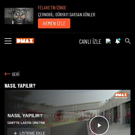
FELAKETİN İZİNDE
ÇERNOBİL: DÜNYAYI SARSAN GÜNLER
HEMEN İZLE
CANLI İZLE
GERİ
NASIL YAPILIR?
NASIL YAPILIR?
İZMIT'TE LASTIK ÜRETIMI
Videoyu
LİSTEME EKLE