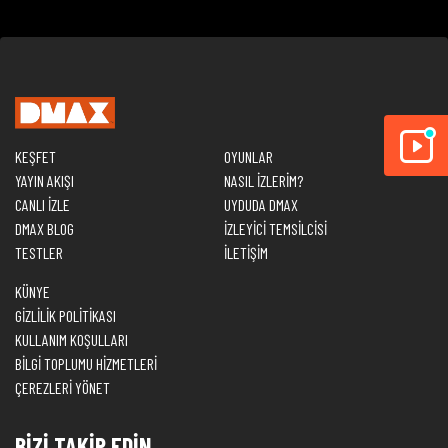
KEŞFET
OYUNLAR
YAYIN AKIŞI
NASIL İZLERİM?
CANLI İZLE
UYDUDA DMAX
DMAX BLOG
İZLEYİCİ TEMSİLCİSİ
TESTLER
İLETİŞİM
KÜNYE
GİZLİLİK POLİTİKASI
KULLANIM KOŞULLARI
BİLGİ TOPLUMU HİZMETLERİ
ÇEREZLERİ YÖNET
BİZİ TAKİP EDİN