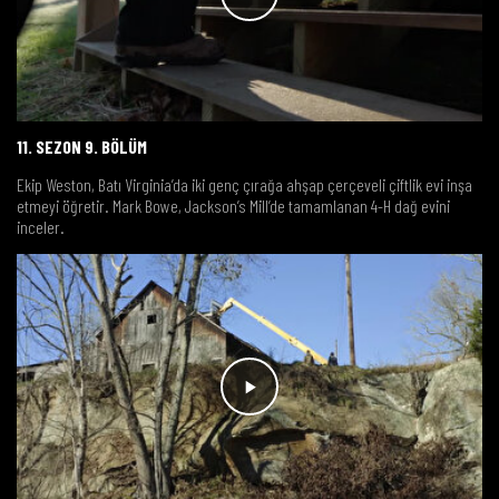
11. SEZON 9. BÖLÜM
Ekip Weston, Batı Virginia’da iki genç çırağa ahşap çerçeveli çiftlik evi inşa
etmeyi öğretir. Mark Bowe, Jackson’s Mill’de tamamlanan 4-H dağ evini
inceler.