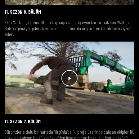
11. SEZON 8. BÖLÜM
Ekip Mark’ın şirketine ilham kaynağı olan dağ evini kurtarmak için Walton,
Batı Virginia’ya gider. Alex birinci sınıf borulu org üreten bir atölyeyi ziyaret
eder.
11. SEZON 7. BÖLÜM
Sürprizlerle dolu bir haftada Virginia’da iki proje üzerinde çalışan ekipler 18.
yüzyıldan ahşap bir kiliseyi yeniden inşa eder ve havalı bir icatla eski bir