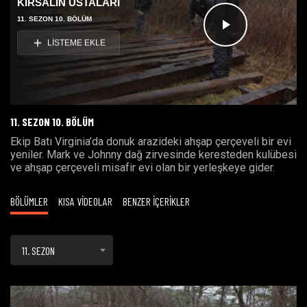
KIRSALIN USTALARI
11. SEZON 10. BÖLÜM
Videoyu
LİSTEME EKLE
Oynat
11. SEZON 10. BÖLÜM
Ekip Batı Virginia’da donuk arazideki ahşap çerçeveli bir evi
yeniler. Mark ve Johnny dağ zirvesinde keresteden kulübesi
ve ahşap çerçeveli misafir evi olan bir yerleşkeye gider.
BÖLÜMLER
KISA VİDEOLAR
BENZER İÇERİKLER
11. SEZON