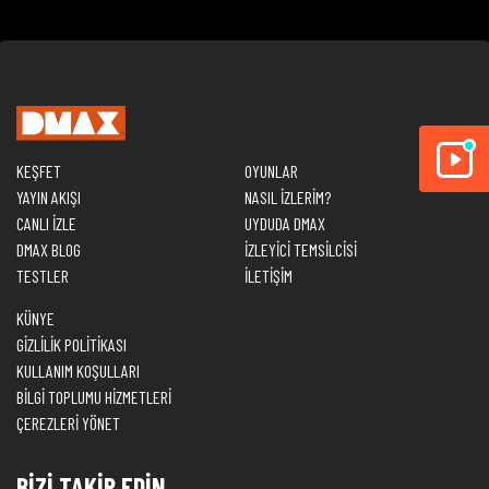
KEŞFET
OYUNLAR
YAYIN AKIŞI
NASIL İZLERİM?
CANLI İZLE
UYDUDA DMAX
DMAX BLOG
İZLEYİCİ TEMSİLCİSİ
TESTLER
İLETİŞİM
KÜNYE
GİZLİLİK POLİTİKASI
KULLANIM KOŞULLARI
BİLGİ TOPLUMU HİZMETLERİ
ÇEREZLERİ YÖNET
BİZİ TAKİP EDİN