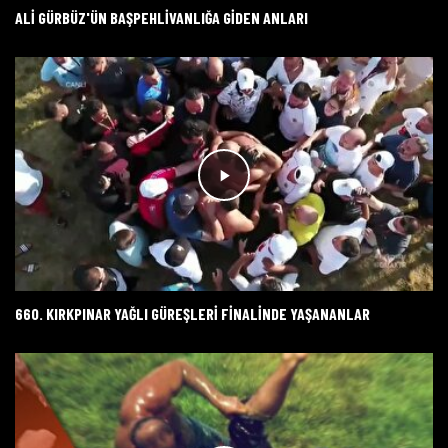
ALI GÜRBÜZ'ÜN BAŞPEHLIVANLIĞA GIDEN ANLARI
660. KIRKPINAR YAĞLI GÜREŞLERI FINALINDE YAŞANANLAR