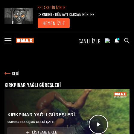
FELAKETİN İZİNDE
ÇERNOBİL: DÜNYAYI SARSAN GÜNLER
HEMEN İZLE
CANLI İZLE
GERİ
KIRKPINAR YAĞLI GÜREŞLERİ
KIRKPINAR YAĞLI GÜREŞLERİ
660'INCI BULUŞMA GELDI ÇATTI!
Videoyu
LİSTEME EKLE