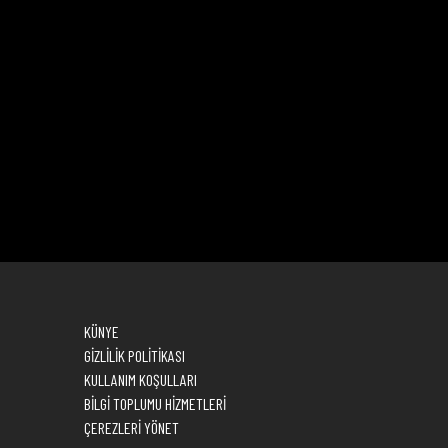
KÜNYE
GİZLİLİK POLİTİKASI
KULLANIM KOŞULLARI
BİLGİ TOPLUMU HİZMETLERİ
ÇEREZLERİ YÖNET