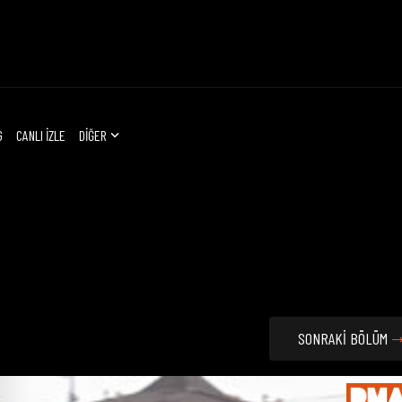
G
CANLI İZLE
DİĞER
SONRAKİ BÖLÜM