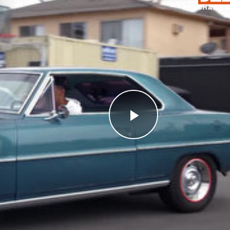
Videoyu
Oynat