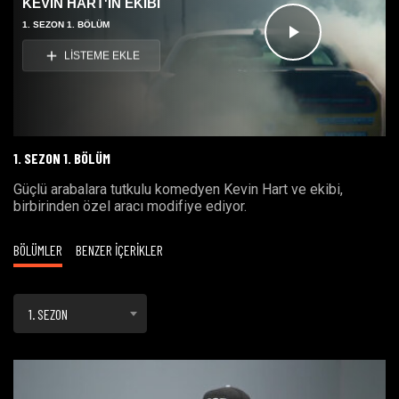
KEVIN HART'IN EKİBİ
1. SEZON 1. BÖLÜM
Videoyu
LİSTEME EKLE
Oynat
1. SEZON 1. BÖLÜM
Güçlü arabalara tutkulu komedyen Kevin Hart ve ekibi,
birbirinden özel aracı modifiye ediyor.
BÖLÜMLER
BENZER İÇERİKLER
1. SEZON