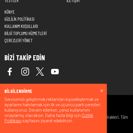
TESTLER
İLETİŞİM
KÜNYE
GİZLİLİK POLİTİKASI
KULLANIM KOŞULLARI
BİLGİ TOPLUMU HİZMETLERİ
ÇEREZLERİ YÖNET
BİZİ TAKİP EDİN
BİLGİLENDİRME
Servisimizi geliştirmek,reklamları kişiselleştirmek ve
ayarlarını hatırlamak için ilk ve üçüncü parti çerezleri
kullanıyoruz. Devam ederken, çerez kullanımını
onaylamış olacaksın. Daha fazla bilgi için
Gizlilik
© 2026 Warner Bros. Discovery, Inc. veya bağlı kuruluşları ve iştirakleri. Tüm
Politikası
sayfasını ziyaret edebilirsin.
hakları saklıdır.