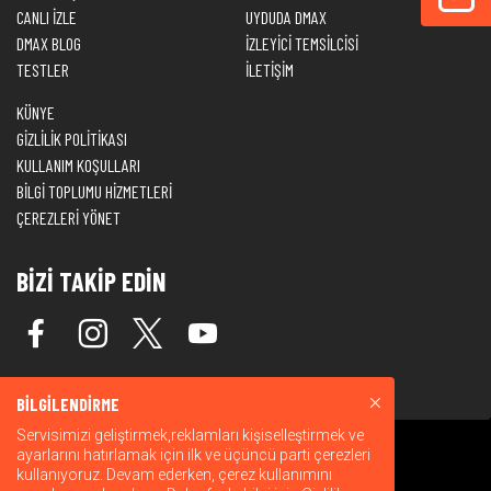
CANLI İZLE
UYDUDA DMAX
DMAX BLOG
İZLEYİCİ TEMSİLCİSİ
TESTLER
İLETİŞİM
KÜNYE
GİZLİLİK POLİTİKASI
KULLANIM KOŞULLARI
BİLGİ TOPLUMU HİZMETLERİ
ÇEREZLERİ YÖNET
BİZİ TAKİP EDİN
BİLGİLENDİRME
Servisimizi geliştirmek,reklamları kişiselleştirmek ve
ayarlarını hatırlamak için ilk ve üçüncü parti çerezleri
kullanıyoruz. Devam ederken, çerez kullanımını