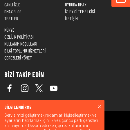
CANLI İZLE
UYDUDA DMAX
DMAX BLOG
İZLEYİCİ TEMSİLCİSİ
TESTLER
İLETİŞİM
KÜNYE
GİZLİLİK POLİTİKASI
KULLANIM KOŞULLARI
BİLGİ TOPLUMU HİZMETLERİ
ÇEREZLERİ YÖNET
BİZİ TAKİP EDİN
BİLGİLENDİRME
Servisimizi geliştirmek,reklamları kişiselleştirmek ve
ayarlarını hatırlamak için ilk ve üçüncü parti çerezleri
kullanıyoruz. Devam ederken, çerez kullanımını