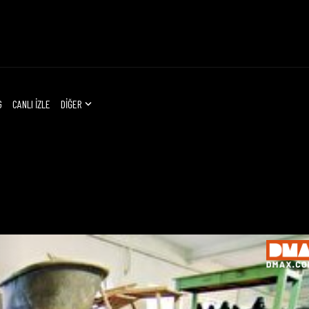
G
CANLI İZLE
DİĞER