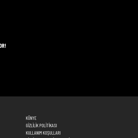
OR!
KÜNYE
GİZLİLİK POLİTİKASI
KULLANIM KOŞULLARI