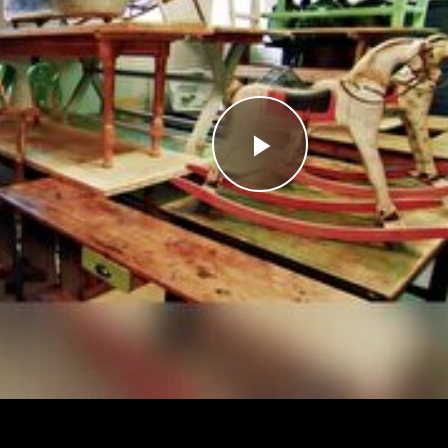
Videoyu
Oynat