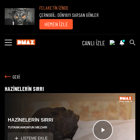
FELAKETİN İZİNDE
ÇERNOBİL: DÜNYAYI SARSAN GÜNLER
HEMEN İZLE
CANLI İZLE
GERİ
HAZİNELERİN SIRRI
HAZİNELERİN SIRRI
TUTANKAMON'UN MEZARI
Videoyu
LİSTEME EKLE