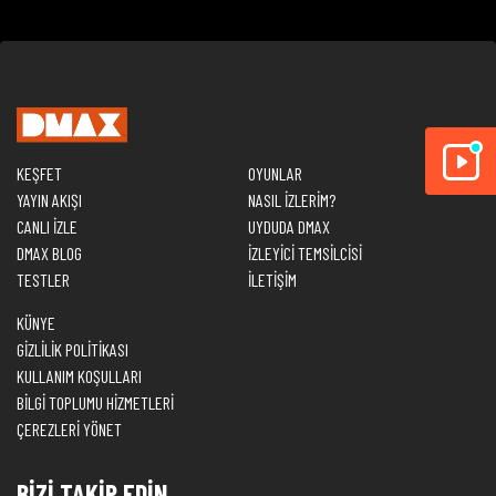
KEŞFET
OYUNLAR
YAYIN AKIŞI
NASIL İZLERİM?
CANLI İZLE
UYDUDA DMAX
DMAX BLOG
İZLEYİCİ TEMSİLCİSİ
TESTLER
İLETİŞİM
KÜNYE
GİZLİLİK POLİTİKASI
KULLANIM KOŞULLARI
BİLGİ TOPLUMU HİZMETLERİ
ÇEREZLERİ YÖNET
BİZİ TAKİP EDİN