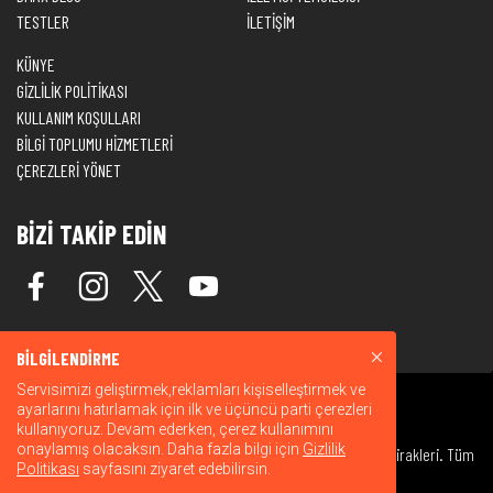
TESTLER
İLETİŞİM
KÜNYE
GİZLİLİK POLİTİKASI
KULLANIM KOŞULLARI
BİLGİ TOPLUMU HİZMETLERİ
ÇEREZLERİ YÖNET
BİZİ TAKİP EDİN
BİLGİLENDİRME
Servisimizi geliştirmek,reklamları kişiselleştirmek ve
ayarlarını hatırlamak için ilk ve üçüncü parti çerezleri
kullanıyoruz. Devam ederken, çerez kullanımını
onaylamış olacaksın. Daha fazla bilgi için
Gizlilik
© 2026 Warner Bros. Discovery, Inc. veya bağlı kuruluşları ve iştirakleri. Tüm
Politikası
sayfasını ziyaret edebilirsin.
hakları saklıdır.