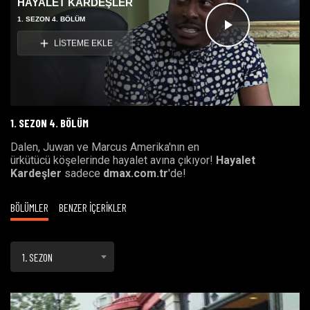
HAYALET KARDEŞLER
1. SEZON 4. BÖLÜM
Videoyu
LİSTEME EKLE
Oynat
1. SEZON 4. BÖLÜM
Dalen, Juwan ve Marcus Amerika'nın en
ürkütücü köşelerinde hayalet avına çıkıyor!
Hayalet
Kardeşler
sadece
dmax.com.tr
'de!
BÖLÜMLER
BENZER İÇERİKLER
1. SEZON