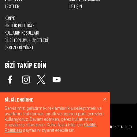
TESTLER
İLETİŞİM
KÜNYE
GİZLİLİK POLİTİKASI
KULLANIM KOŞULLARI
BİLGİ TOPLUMU HİZMETLERİ
ÇEREZLERİ YÖNET
BİZİ TAKİP EDİN
BİLGİLENDİRME
Servisimizi geliştirmek,reklamları kişiselleştirmek ve
ayarlarını hatırlamak için ilk ve üçüncü parti çerezleri
kullanıyoruz. Devam ederken, çerez kullanımını
onaylamış olacaksın. Daha fazla bilgi için
Gizlilik
© 2026 Warner Bros. Discovery, Inc. veya bağlı kuruluşları ve iştirakleri. Tüm
Politikası
sayfasını ziyaret edebilirsin.
hakları saklıdır.