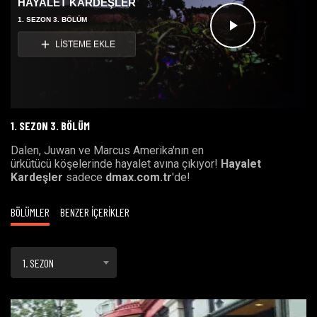
HAYALET KARDEŞLER
1. SEZON 3. BÖLÜM
Videoyu
LİSTEME EKLE
Oynat
1. SEZON 3. BÖLÜM
Dalen, Juwan ve Marcus Amerika'nın en
ürkütücü köşelerinde hayalet avına çıkıyor!
Hayalet
Kardeşler
sadece
dmax.com.tr
'de!
BÖLÜMLER
BENZER İÇERİKLER
1. SEZON