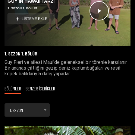
GUY'IN HAWAII TARZI
1. SEZON 1. BÖLÜM
Videoyu
LİSTEME EKLE
Oynat
1. SEZON 1. BÖLÜM
Guy Fieri ve ailesi Maui'de geleneksel bir törenle karşılanır.
Bir ananas çiftliğini gezip deniz kaplumbağaları ve resif
köpek balıklarıyla dalış yaparlar.
BÖLÜMLER
BENZER İÇERİKLER
1. SEZON