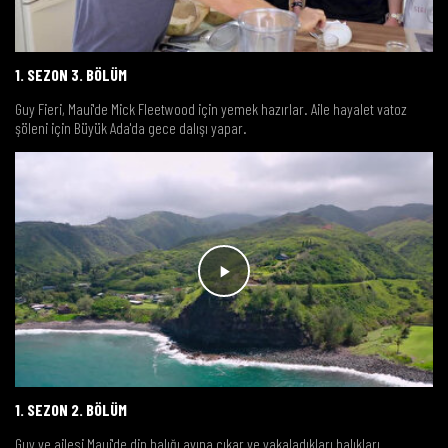
1. SEZON 3. BÖLÜM
Guy Fieri, Maui'de Mick Fleetwood için yemek hazırlar. Aile hayalet vatoz
şöleni için Büyük Ada'da gece dalışı yapar.
1. SEZON 2. BÖLÜM
Guy ve ailesi Maui'de dip balığı avına çıkar ve yakaladıkları balıkları