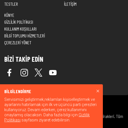
TESTLER
İLETİŞİM
KÜNYE
GİZLİLİK POLİTİKASI
KULLANIM KOŞULLARI
BİLGİ TOPLUMU HİZMETLERİ
ÇEREZLERİ YÖNET
BİZİ TAKİP EDİN
BİLGİLENDİRME
Servisimizi geliştirmek,reklamları kişiselleştirmek ve
ayarlarını hatırlamak için ilk ve üçüncü parti çerezleri
kullanıyoruz. Devam ederken, çerez kullanımını
onaylamış olacaksın. Daha fazla bilgi için
Gizlilik
© 2026 Warner Bros. Discovery, Inc. veya bağlı kuruluşları ve iştirakleri. Tüm
Politikası
sayfasını ziyaret edebilirsin.
hakları saklıdır.