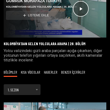
GÜMRÜK MUHAFAZA TÜRKİYE
KOLOMBIYA'DAN GELEN YOLCULARA ARAMA | 28. BÖLÜM
Videoyu
LİSTEME EKLE
Oynat
KOLOMBIYA'DAN GELEN YOLCULARA ARAMA | 28. BÖLÜM
Yolcu valizindeki gizli araba parçaları açığa çıkarken, diğer
yolcunun telefon yığınları ortaya saçılırken, akıllı kameralar
titizlikle incelenir.
BÖLÜMLER
KISA VİDEOLAR
HABERLER
BENZER İÇERİKLER
1. SEZON