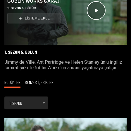
GOBLIN WORKS GARAJI
1. SEZON 5. BÖLÜM
Videoyu
LİSTEME EKLE
Oynat
1. SEZON 5. BÖLÜM
Jimmy de Ville, Ant Partridge ve Helen Stanley ünlü İngiliz
tamirat şirketi Goblin Works'ün anısını yaşatmaya çalışır.
BÖLÜMLER
BENZER İÇERİKLER
1. SEZON