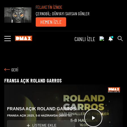
FELAKETİN İZİNDE
ÇERNOBİL: DÜNYAYI SARSAN GÜNLER
HEMEN İZLE
CANLI İZLE
GERİ
FRANSA AÇIK ROLAND GARROS
FRANSA AÇIK ROLAND GARROS
FRANSA AÇIK 2025, 5-8 HAZİRAN'DA DMAX'TE!
Videoyu
LİSTEME EKLE