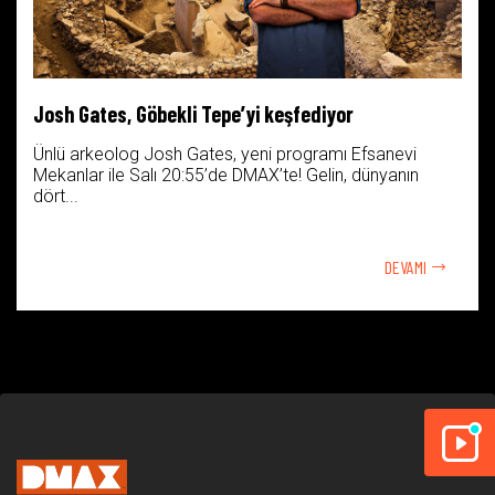
Josh Gates, Göbekli Tepe’yi keşfediyor
Ünlü arkeolog Josh Gates, yeni programı Efsanevi
Mekanlar ile Salı 20:55’de DMAX’te! Gelin, dünyanın
dört...
DEVAMI