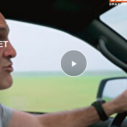
ET
Videoyu
Oynat