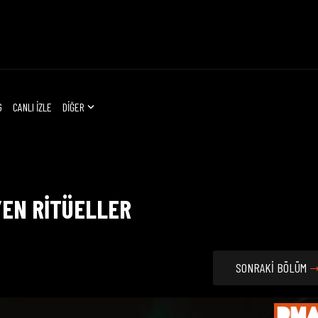
G
CANLI İZLE
DİĞER
YEN RİTÜELLER
SONRAKİ BÖLÜM