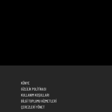
KÜNYE
GİZLİLİK POLİTİKASI
KULLANIM KOŞULLARI
BİLGİ TOPLUMU HİZMETLERİ
ÇEREZLERİ YÖNET