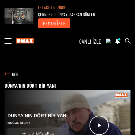
FELAKETİN İZİNDE
ÇERNOBİL: DÜNYAYI SARSAN GÜNLER
HEMEN İZLE
CANLI İZLE
GERİ
DÜNYA'NIN DÖRT BİR YANI
DÜNYA'NIN DÖRT BİR YANI
MOĞOL ATLARI
Videoyu
LİSTEME EKLE