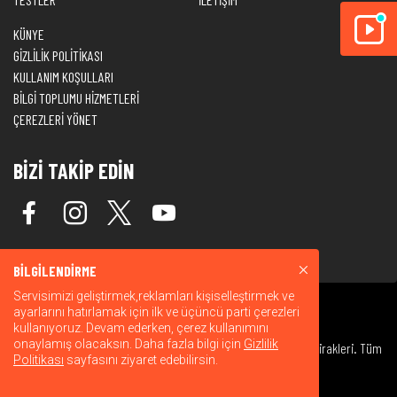
KÜNYE
GİZLİLİK POLİTİKASI
KULLANIM KOŞULLARI
BİLGİ TOPLUMU HİZMETLERİ
ÇEREZLERİ YÖNET
BİZİ TAKİP EDİN
BİLGİLENDİRME
Servisimizi geliştirmek,reklamları kişiselleştirmek ve
ayarlarını hatırlamak için ilk ve üçüncü parti çerezleri
kullanıyoruz. Devam ederken, çerez kullanımını
onaylamış olacaksın. Daha fazla bilgi için
Gizlilik
© 2026 Warner Bros. Discovery, Inc. veya bağlı kuruluşları ve iştirakleri. Tüm
Politikası
sayfasını ziyaret edebilirsin.
hakları saklıdır.