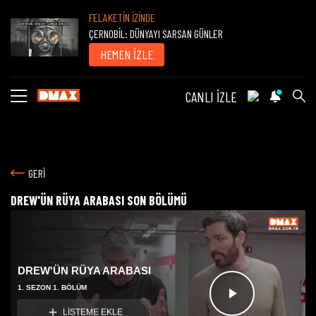
FELAKETİN İZİNDE
ÇERNOBİL: DÜNYAYI SARSAN GÜNLER
HEMEN İZLE
CANLI İZLE
GERİ
DREW'ÜN RÜYA ARABASI SON BÖLÜMÜ
DREW'ÜN RÜYA ARABASI
1. SEZON 1. BÖLÜM
Videoyu
LİSTEME EKLE