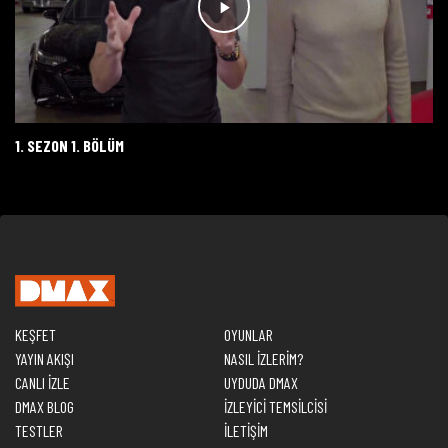
1. SEZON 1. BÖLÜM
KEŞFET
OYUNLAR
YAYIN AKIŞI
NASIL İZLERİM?
CANLI İZLE
UYDUDA DMAX
DMAX BLOG
İZLEYİCİ TEMSİLCİSİ
TESTLER
İLETİŞİM