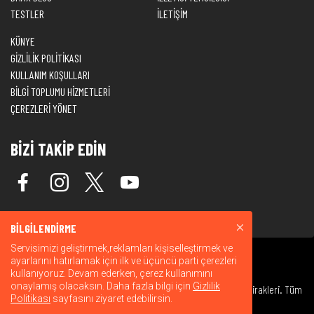
TESTLER
İLETİŞİM
KÜNYE
GİZLİLİK POLİTİKASI
KULLANIM KOŞULLARI
BİLGİ TOPLUMU HİZMETLERİ
ÇEREZLERİ YÖNET
BİZİ TAKİP EDİN
BİLGİLENDİRME
Servisimizi geliştirmek,reklamları kişiselleştirmek ve
ayarlarını hatırlamak için ilk ve üçüncü parti çerezleri
kullanıyoruz. Devam ederken, çerez kullanımını
onaylamış olacaksın. Daha fazla bilgi için
Gizlilik
© 2026 Warner Bros. Discovery, Inc. veya bağlı kuruluşları ve iştirakleri. Tüm
Politikası
sayfasını ziyaret edebilirsin.
hakları saklıdır.