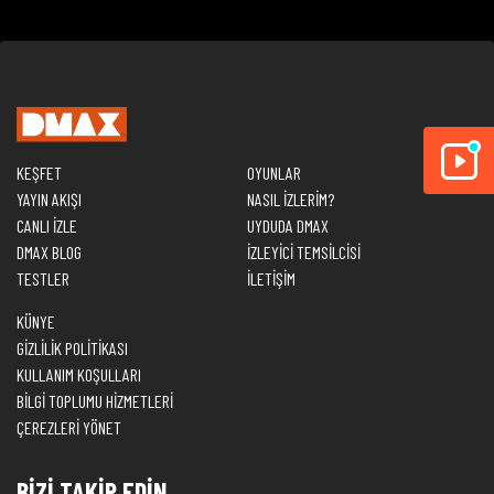
KEŞFET
OYUNLAR
YAYIN AKIŞI
NASIL İZLERİM?
CANLI İZLE
UYDUDA DMAX
DMAX BLOG
İZLEYİCİ TEMSİLCİSİ
TESTLER
İLETİŞİM
KÜNYE
GİZLİLİK POLİTİKASI
KULLANIM KOŞULLARI
BİLGİ TOPLUMU HİZMETLERİ
ÇEREZLERİ YÖNET
BİZİ TAKİP EDİN