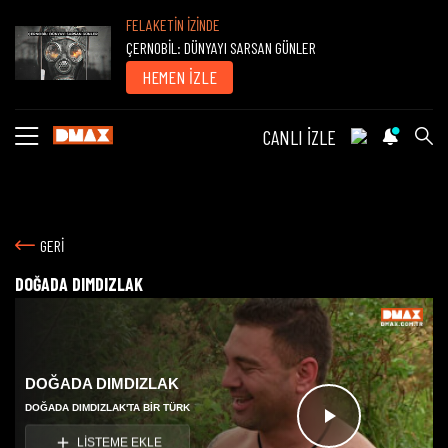
FELAKETİN İZİNDE
ÇERNOBİL: DÜNYAYI SARSAN GÜNLER
HEMEN İZLE
CANLI İZLE
GERİ
DOĞADA DIMDIZLAK
DOĞADA DIMDIZLAK
DOĞADA DIMDIZLAK'TA BİR TÜRK
Videoyu
LİSTEME EKLE