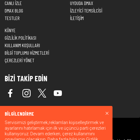
CANLI İZLE
UYDUDA DMAX
DMAX BLOG
İZLEYİCİ TEMSİLCİSİ
TESTLER
İLETİŞİM
KÜNYE
GİZLİLİK POLİTİKASI
KULLANIM KOŞULLARI
BİLGİ TOPLUMU HİZMETLERİ
ÇEREZLERİ YÖNET
BİZİ TAKİP EDİN
BİLGİLENDİRME
Servisimizi geliştirmek,reklamları kişiselleştirmek ve
ayarlarını hatırlamak için ilk ve üçüncü parti çerezleri
kullanıyoruz. Devam ederken, çerez kullanımını
onaylamış olacaksın. Daha fazla bilgi için
Gizlilik