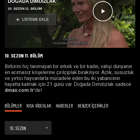
DOĞADA DIMDIZLAK
10. SEZON 11. BÖLÜM
Videoyu
LİSTEME EKLE
Oynat
10. SEZON 11. BÖLÜM
Birbirini hiç tanımayan bir erkek ve bir kadın, vahşi dünyanın
en acımasız köşelerine çırılçıplak bırakılıyor. Açlık, susuzluk
ve yırtıcı hayvanlarla mücadele eden bu iki yabancının
hayatta kalmak için 21 günü var. Doğada Dımdızlak sadece
dmax.com.tr
'de!
BÖLÜMLER
KISA VİDEOLAR
HABERLER
BENZER İÇERİKLER
10. SEZON