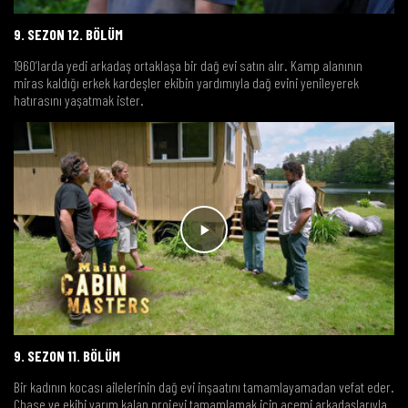
9. SEZON 12. BÖLÜM
1960’larda yedi arkadaş ortaklaşa bir dağ evi satın alır. Kamp alanının
miras kaldığı erkek kardeşler ekibin yardımıyla dağ evini yenileyerek
hatırasını yaşatmak ister.
9. SEZON 11. BÖLÜM
Bir kadının kocası ailelerinin dağ evi inşaatını tamamlayamadan vefat eder.
Chase ve ekibi yarım kalan projeyi tamamlamak için acemi arkadaşlarıyla