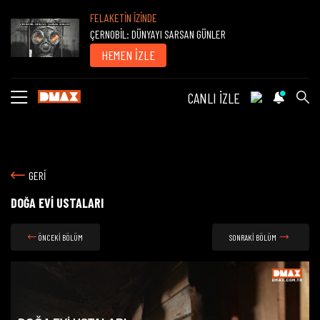
FELAKETİN İZİNDE
ÇERNOBİL: DÜNYAYI SARSAN GÜNLER
HEMEN İZLE
CANLI İZLE
GERİ
DOĞA EVİ USTALARI
ÖNCEKİ BÖLÜM
SONRAKİ BÖLÜM