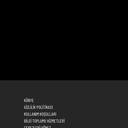
KÜNYE
GİZLİLİK POLİTİKASI
KULLANIM KOŞULLARI
BİLGİ TOPLUMU HİZMETLERİ
ÇEREZLERİ YÖNET