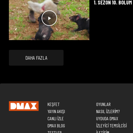
1. SEZON 10. BÖLÜM
DAHA FAZLA
KEŞFET
OYUNLAR
YAYIN AKIŞI
NASIL İZLERİM?
CANLI İZLE
UYDUDA DMAX
DMAX BLOG
İZLEYİCİ TEMSİLCİSİ
TESTLER
İLETİŞİM