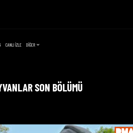
G
CANLI İZLE
DİĞER
AYVANLAR SON BÖLÜMÜ