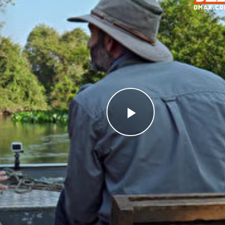
Videoyu
Oynat