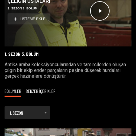
ÇELİĞİN USTALARI
1. SEZON 3. BÖLÜM
Videoyu
LİSTEME EKLE
Oynat
1. SEZON 3. BÖLÜM
Antika araba koleksiyoncularından ve tamircilerden oluşan
çılgın bir ekip ender parçaların peşine düşerek hurdaları
gerçek hazinelere dönüştürür.
BÖLÜMLER
BENZER İÇERİKLER
1. SEZON