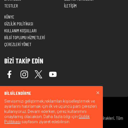
TESTLER
İLETİŞİM
KÜNYE
GİZLİLİK POLİTİKASI
KULLANIM KOŞULLARI
BİLGİ TOPLUMU HİZMETLERİ
ÇEREZLERİ YÖNET
BİZİ TAKİP EDİN
BİLGİLENDİRME
Servisimizi geliştirmek,reklamları kişiselleştirmek ve
ayarlarını hatırlamak için ilk ve üçüncü parti çerezleri
kullanıyoruz. Devam ederken, çerez kullanımını
onaylamış olacaksın. Daha fazla bilgi için
Gizlilik
© 2026 Warner Bros. Discovery, Inc. veya bağlı kuruluşları ve iştirakleri. Tüm
Politikası
sayfasını ziyaret edebilirsin.
hakları saklıdır.