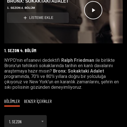
BRONX: SOKAKTAKİ ADALET
1. SEZON 4. BÖLÜM
Videoyu
LİSTEME EKLE
Oynat
1. SEZON 4. BÖLÜM
NYPD'nin efsanevi dedektifi
Ralph Friedman
ile birlikte
Bronx'un tehlikeli sokaklarında tarihin en kanlı davalarını
araştırmaya hazır mısın?
Bronx: Sokaktaki Adalet
programında, 70'li ve 80'li yıllara doğru bir yolculuğa
çıkıyoruz ve New York'un en karanlık zamanlarını, şehrin en
sıkı polisinin gözünden deneyimliyoruz.
BÖLÜMLER
BENZER İÇERİKLER
1. SEZON