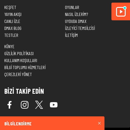
KEŞFET
OYUNLAR
YAYIN AKIŞI
NASIL İZLERİM?
CANLI İZLE
UYDUDA DMAX
DMAX BLOG
İZLEYİCİ TEMSİLCİSİ
TESTLER
İLETİŞİM
KÜNYE
GİZLİLİK POLİTİKASI
KULLANIM KOŞULLARI
BİLGİ TOPLUMU HİZMETLERİ
ÇEREZLERİ YÖNET
BİZİ TAKİP EDİN
BİLGİLENDİRME