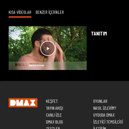
KISA VİDEOLAR
BENZER İÇERİKLER
TANITIM
KEŞFET
OYUNLAR
YAYIN AKIŞI
NASIL İZLERİM?
CANLI İZLE
UYDUDA DMAX
DMAX BLOG
İZLEYİCİ TEMSİLCİSİ
TESTLER
İLETİŞİM