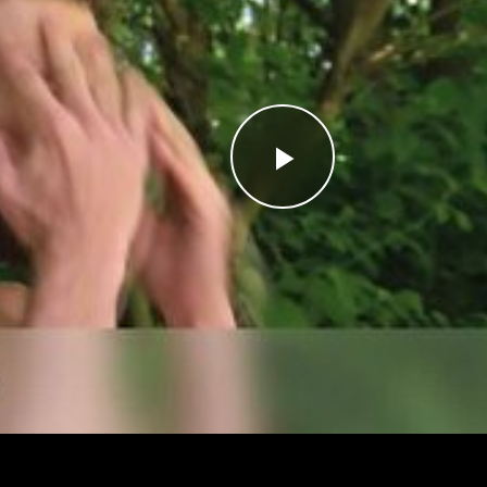
Videoyu
Oynat