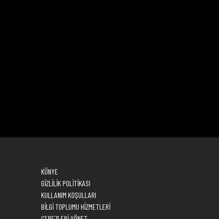
KÜNYE
GİZLİLİK POLİTİKASI
KULLANIM KOŞULLARI
BİLGİ TOPLUMU HİZMETLERİ
ÇEREZLERİ YÖNET