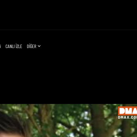
G
CANLI İZLE
DİĞER