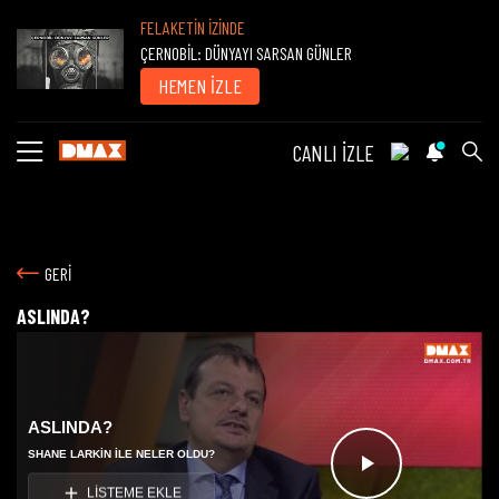
FELAKETİN İZİNDE
ÇERNOBİL: DÜNYAYI SARSAN GÜNLER
HEMEN İZLE
CANLI İZLE
GERİ
ASLINDA?
ASLINDA?
SHANE LARKIN ILE NELER OLDU?
Videoyu
LİSTEME EKLE