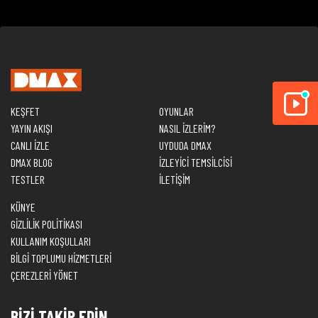
KEŞFET
OYUNLAR
YAYIN AKIŞI
NASIL İZLERİM?
CANLI İZLE
UYDUDA DMAX
DMAX BLOG
İZLEYİCİ TEMSİLCİSİ
TESTLER
İLETİŞİM
KÜNYE
GİZLİLİK POLİTİKASI
KULLANIM KOŞULLARI
BİLGİ TOPLUMU HİZMETLERİ
ÇEREZLERİ YÖNET
BİZİ TAKİP EDİN