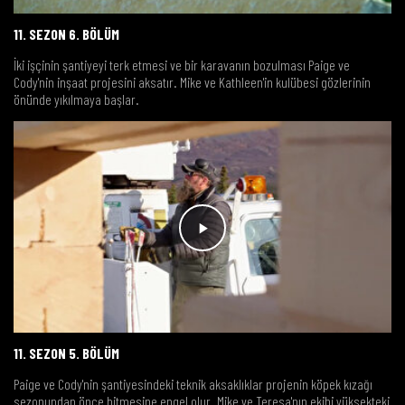
11. SEZON 6. BÖLÜM
İki işçinin şantiyeyi terk etmesi ve bir karavanın bozulması Paige ve
Cody'nin inşaat projesini aksatır. Mike ve Kathleen'in kulübesi gözlerinin
önünde yıkılmaya başlar.
11. SEZON 5. BÖLÜM
Paige ve Cody'nin şantiyesindeki teknik aksaklıklar projenin köpek kızağı
sezonundan önce bitmesine engel olur. Mike ve Teresa'nın ekibi yüksekteki