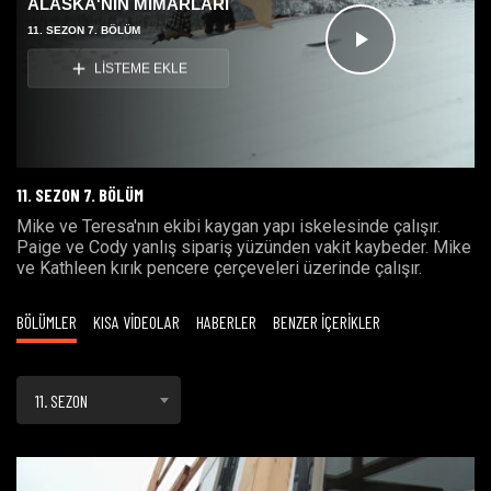
ALASKA'NIN MİMARLARI
11. SEZON 7. BÖLÜM
Videoyu
LİSTEME EKLE
Oynat
11. SEZON 7. BÖLÜM
Mike ve Teresa'nın ekibi kaygan yapı iskelesinde çalışır.
Paige ve Cody yanlış sipariş yüzünden vakit kaybeder. Mike
ve Kathleen kırık pencere çerçeveleri üzerinde çalışır.
BÖLÜMLER
KISA VİDEOLAR
HABERLER
BENZER İÇERİKLER
11. SEZON