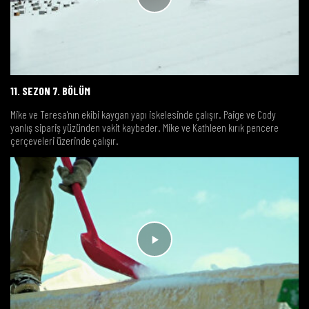
11. SEZON 7. BÖLÜM
Mike ve Teresa'nın ekibi kaygan yapı iskelesinde çalışır. Paige ve Cody
yanlış sipariş yüzünden vakit kaybeder. Mike ve Kathleen kırık pencere
çerçeveleri üzerinde çalışır.