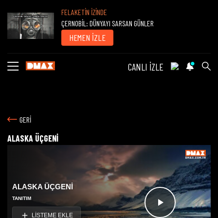
FELAKETİN İZİNDE
ÇERNOBİL: DÜNYAYI SARSAN GÜNLER
HEMEN İZLE
CANLI İZLE
GERİ
ALASKA ÜÇGENİ
ALASKA ÜÇGENİ
TANITIM
Videoyu
LİSTEME EKLE