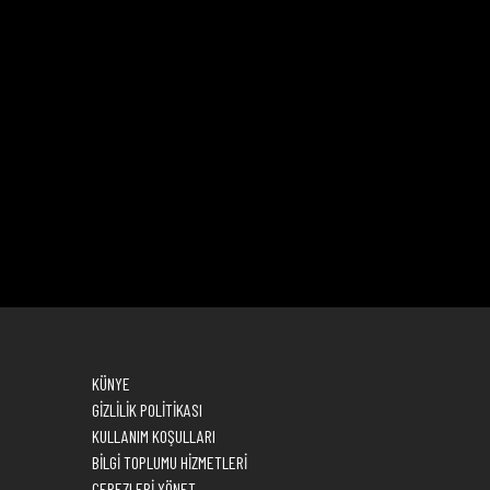
KÜNYE
GİZLİLİK POLİTİKASI
KULLANIM KOŞULLARI
BİLGİ TOPLUMU HİZMETLERİ
ÇEREZLERİ YÖNET