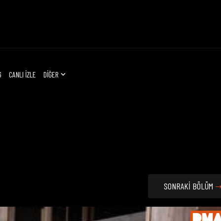
G
CANLI İZLE
DİĞER
SONRAKİ BÖLÜM