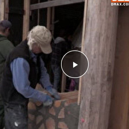
Videoyu
Oynat