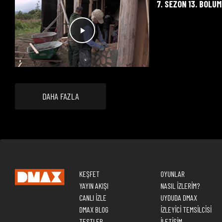
7. SEZON 13. BÖLÜM
DAHA FAZLA
KEŞFET
OYUNLAR
YAYIN AKIŞI
NASIL İZLERİM?
CANLI İZLE
UYDUDA DMAX
DMAX BLOG
İZLEYİCİ TEMSİLCİSİ
TESTLER
İLETİŞİM