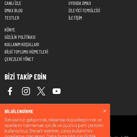
CANLI İZLE
UYDUDA DMAX
DMAX BLOG
İZLEYİCİ TEMSİLCİSİ
TESTLER
İLETİŞİM
KÜNYE
GİZLİLİK POLİTİKASI
KULLANIM KOŞULLARI
BİLGİ TOPLUMU HİZMETLERİ
ÇEREZLERİ YÖNET
BİZİ TAKİP EDİN
BİLGİLENDİRME
Servisimizi geliştirmek,reklamları kişiselleştirmek ve
ayarlarını hatırlamak için ilk ve üçüncü parti çerezleri
kullanıyoruz. Devam ederken, çerez kullanımını
onaylamış olacaksın. Daha fazla bilgi için
Gizlilik