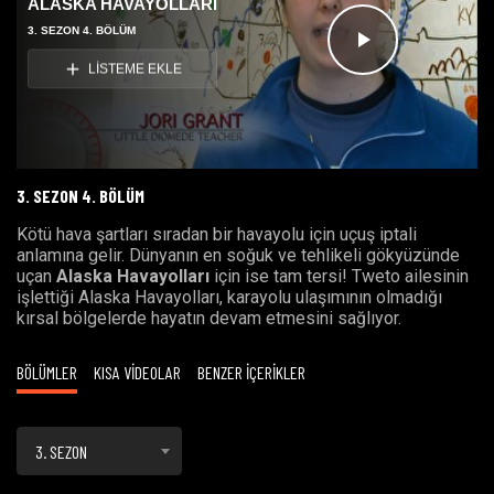
ALASKA HAVAYOLLARI
3. SEZON 4. BÖLÜM
Videoyu
LİSTEME EKLE
Oynat
3. SEZON 4. BÖLÜM
Kötü hava şartları sıradan bir havayolu için uçuş iptali
anlamına gelir. Dünyanın en soğuk ve tehlikeli gökyüzünde
uçan
Alaska Havayolları
için ise tam tersi! Tweto ailesinin
işlettiği Alaska Havayolları, karayolu ulaşımının olmadığı
kırsal bölgelerde hayatın devam etmesini sağlıyor.
BÖLÜMLER
KISA VİDEOLAR
BENZER İÇERİKLER
3. SEZON