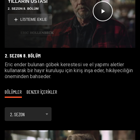
YILLARIN USTASI
2. SEZON 8. BÖLÜM
Videoyu
LİSTEME EKLE
Oynat
2. SEZON 8. BÖLÜM
Eric ender bulunan göbek kerestesi ve el yapımı aletler
kullanarak bir hayır kuruluşu için kiriş inşa eder, hikâyeciliğin
öneminden bahseder.
BÖLÜMLER
BENZER İÇERİKLER
2. SEZON