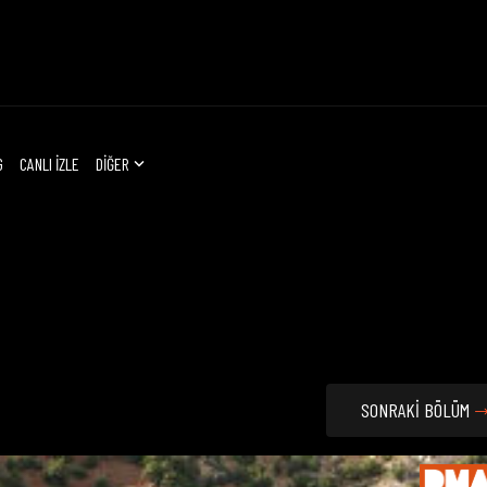
G
CANLI İZLE
DİĞER
SONRAKİ BÖLÜM