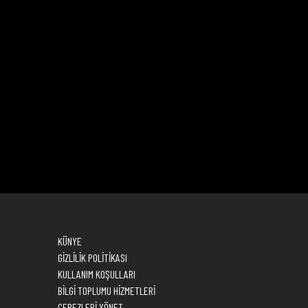
KÜNYE
GİZLİLİK POLİTİKASI
KULLANIM KOŞULLARI
BİLGİ TOPLUMU HİZMETLERİ
ÇEREZLERİ YÖNET