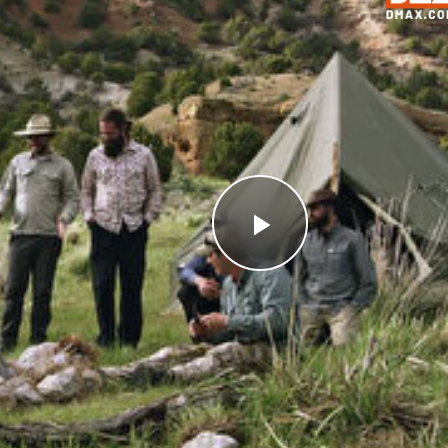
Videoyu
Oynat