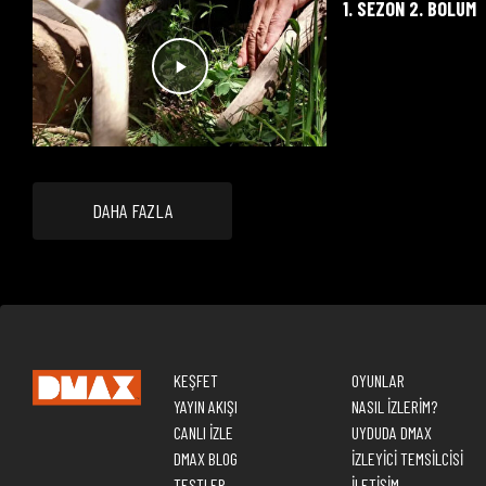
1. SEZON 2. BÖLÜM
DAHA FAZLA
KEŞFET
OYUNLAR
YAYIN AKIŞI
NASIL İZLERİM?
CANLI İZLE
UYDUDA DMAX
DMAX BLOG
İZLEYİCİ TEMSİLCİSİ
TESTLER
İLETİŞİM