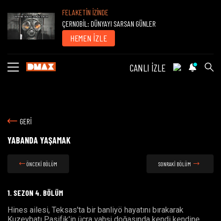
FELAKETİN İZİNDE
ÇERNOBİL: DÜNYAYI SARSAN GÜNLER
HEMEN İZLE
CANLI İZLE
GERİ
YABANDA YAŞAMAK
ÖNCEKİ BÖLÜM
SONRAKİ BÖLÜM
1. SEZON 4. BÖLÜM
Hines ailesi, Teksas'ta bir banliyö hayatını bırakarak
Kuzeybatı Pasifik'in ücra vahşi doğasında kendi kendine