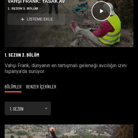
VAHŞİ FRANK: YASAK AV
1. SEZON 3. BÖLÜM
Videoyu
LİSTEME EKLE
Oynat
1. SEZON 3. BÖLÜM
Vahşi Frank, dünyanın en tartışmalı geleneği avcılığın izini
İspanya'da sürüyor.
BÖLÜMLER
BENZER İÇERİKLER
1. SEZON