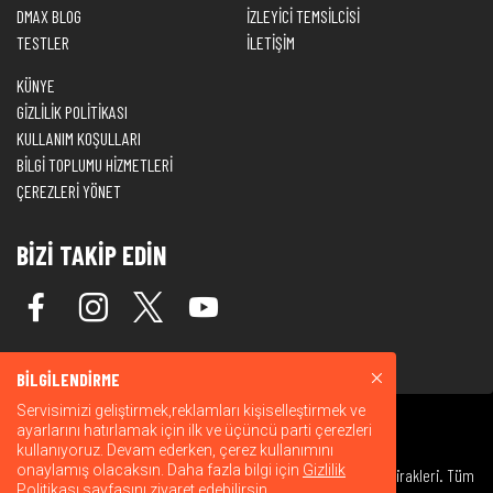
DMAX BLOG
İZLEYİCİ TEMSİLCİSİ
TESTLER
İLETİŞİM
KÜNYE
GİZLİLİK POLİTİKASI
KULLANIM KOŞULLARI
BİLGİ TOPLUMU HİZMETLERİ
ÇEREZLERİ YÖNET
BİZİ TAKİP EDİN
BİLGİLENDİRME
Servisimizi geliştirmek,reklamları kişiselleştirmek ve
ayarlarını hatırlamak için ilk ve üçüncü parti çerezleri
kullanıyoruz. Devam ederken, çerez kullanımını
onaylamış olacaksın. Daha fazla bilgi için
Gizlilik
© 2026 Warner Bros. Discovery, Inc. veya bağlı kuruluşları ve iştirakleri. Tüm
Politikası
sayfasını ziyaret edebilirsin.