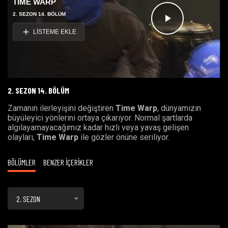
TIME WARP
2. SEZON 14. BÖLÜM
Videoyu
LİSTEME EKLE
Oynat
2. SEZON 14. BÖLÜM
Zamanın ilerleyişini değiştiren
Time Warp
, dünyamızın
büyüleyici yönlerini ortaya çıkarıyor. Normal şartlarda
algılayamayacağımız kadar hızlı veya yavaş gelişen
olayları,
Time Warp
ile gözler önüne seriliyor.
BÖLÜMLER
BENZER İÇERİKLER
2. SEZON