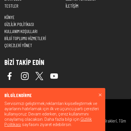
TESTLER
İLETİŞİM
KÜNYE
GİZLİLİK POLİTİKASI
KULLANIM KOŞULLARI
BİLGİ TOPLUMU HİZMETLERİ
ÇEREZLERİ YÖNET
BİZİ TAKİP EDİN
BİLGİLENDİRME
Servisimizi geliştirmek,reklamları kişiselleştirmek ve
ayarlarını hatırlamak için ilk ve üçüncü parti çerezleri
kullanıyoruz. Devam ederken, çerez kullanımını
onaylamış olacaksın. Daha fazla bilgi için
Gizlilik
© 2026 Warner Bros. Discovery, Inc. veya bağlı kuruluşları ve iştirakleri. Tüm
Politikası
sayfasını ziyaret edebilirsin.
hakları saklıdır.