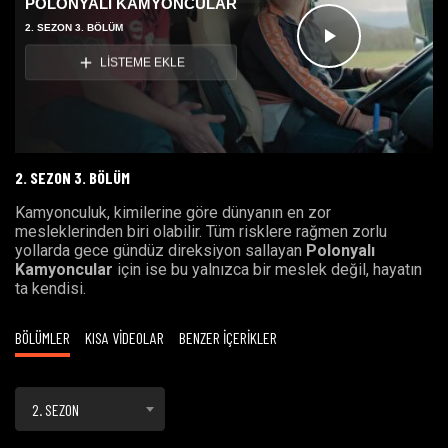
POLONYALI KAMYONCULAR
2. SEZON 3. BÖLÜM
Videoyu
LİSTEME EKLE
Oynat
2. SEZON 3. BÖLÜM
Kamyonculuk, kimilerine göre dünyanın en zor
mesleklerinden biri olabilir. Tüm risklere rağmen zorlu
yollarda gece gündüz direksiyon sallayan
Polonyalı
Kamyoncular
için ise bu yalnızca bir meslek değil, hayatın
ta kendisi.
BÖLÜMLER
KISA VİDEOLAR
BENZER İÇERİKLER
2. SEZON