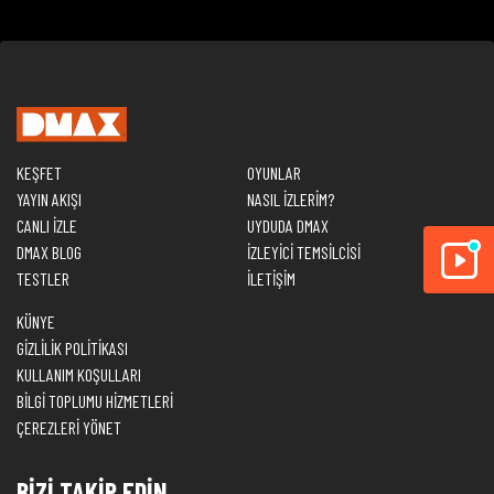
KEŞFET
OYUNLAR
YAYIN AKIŞI
NASIL İZLERİM?
CANLI İZLE
UYDUDA DMAX
DMAX BLOG
İZLEYİCİ TEMSİLCİSİ
TESTLER
İLETİŞİM
KÜNYE
GİZLİLİK POLİTİKASI
KULLANIM KOŞULLARI
BİLGİ TOPLUMU HİZMETLERİ
ÇEREZLERİ YÖNET
BİZİ TAKİP EDİN