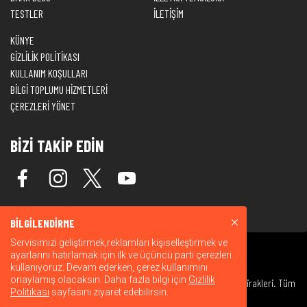
TESTLER
İLETİŞİM
KÜNYE
GİZLİLİK POLİTİKASI
KULLANIM KOŞULLARI
BİLGİ TOPLUMU HİZMETLERİ
ÇEREZLERİ YÖNET
BİZİ TAKİP EDİN
BİLGİLENDİRME
Servisimizi geliştirmek,reklamları kişiselleştirmek ve
ayarlarını hatırlamak için ilk ve üçüncü parti çerezleri
kullanıyoruz. Devam ederken, çerez kullanımını
onaylamış olacaksın. Daha fazla bilgi için
Gizlilik
© 2026 Warner Bros. Discovery, Inc. veya bağlı kuruluşları ve iştirakleri. Tüm
Politikası
sayfasını ziyaret edebilirsin.
hakları saklıdır.