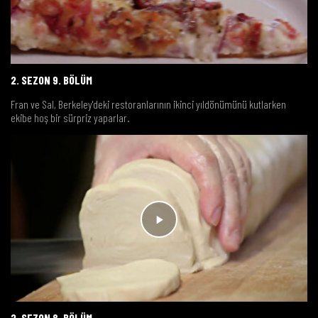
2. SEZON 9. BÖLÜM
Fran ve Sal, Berkeley'deki restoranlarının ikinci yıldönümünü kutlarken
ekibe hoş bir sürpriz yaparlar.
2. SEZON 8. BÖLÜM