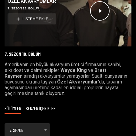
ÖZEL AKVARYUMLAR
7. SEZON 19. BÖLÜM
Videoyu
LİSTEME EKLE
Oynat
7. SEZON 19. BÖLÜM
Amerika'nın en büyük akvaryum üretici firmasının sahibi,
sıkı dost ve daimi rakipler
Wayde King
ve
Brett
Raymer
sıradışı akvaryumlar yaratıyorlar. Sualtı dünyasının
büyüsünü ekrana taşıyan
Özel Akvaryumlar
'da, tasarım
aşamasından üretime kadar en iddialı projelerin hayata
geçirilmesine tanık oluyoruz.
BÖLÜMLER
BENZER İÇERİKLER
7. SEZON