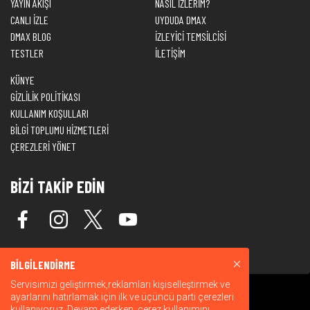
YAYIN AKIŞI
NASIL İZLERİM?
CANLI İZLE
UYDUDA DMAX
DMAX BLOG
İZLEYİCİ TEMSİLCİSİ
TESTLER
İLETİŞİM
KÜNYE
GİZLİLİK POLİTİKASI
KULLANIM KOŞULLARI
BİLGİ TOPLUMU HİZMETLERİ
ÇEREZLERİ YÖNET
BİZİ TAKİP EDİN
BİLGİLENDİRME
Servisimizi geliştirmek,reklamları kişiselleştirmek ve
ayarlarını hatırlamak için ilk ve üçüncü parti çerezleri
kullanıyoruz. Devam ederken, çerez kullanımını