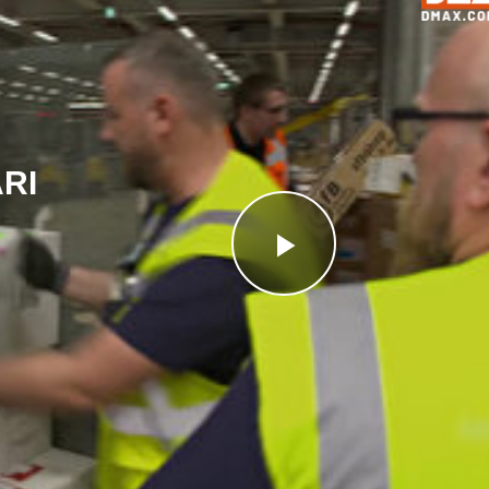
RI
Videoyu
Oynat