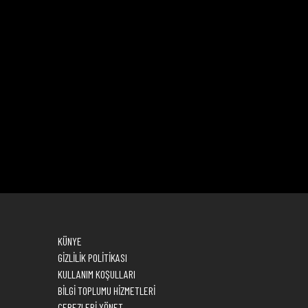
KÜNYE
GİZLİLİK POLİTİKASI
KULLANIM KOŞULLARI
BİLGİ TOPLUMU HİZMETLERİ
ÇEREZLERİ YÖNET