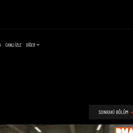
G
CANLI İZLE
DİĞER
SONRAKİ BÖLÜM