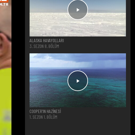
ALASKA HAVAYOLLARI
3. SEZON 8. BÖLÜM
COOPER'IN HAZİNESİ
1. SEZON 1. BÖLÜM