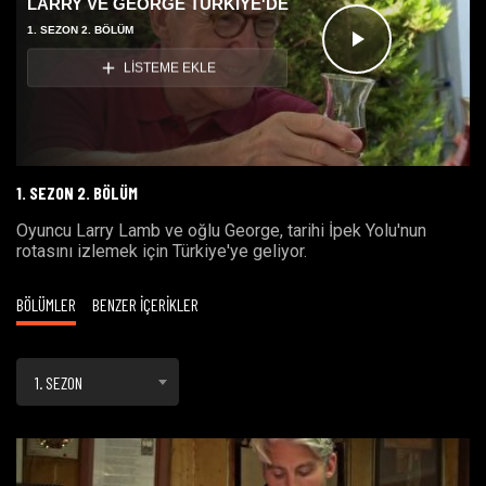
LARRY VE GEORGE TÜRKİYE'DE
1. SEZON 2. BÖLÜM
Videoyu
LİSTEME EKLE
Oynat
1. SEZON 2. BÖLÜM
Oyuncu Larry Lamb ve oğlu George, tarihi İpek Yolu'nun
rotasını izlemek için Türkiye'ye geliyor.
BÖLÜMLER
BENZER İÇERİKLER
1. SEZON