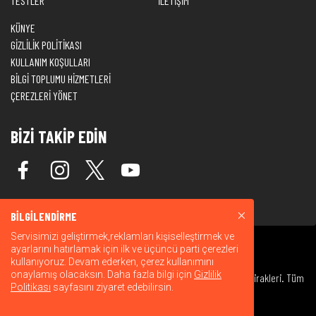
TESTLER
İLETİŞİM
KÜNYE
GİZLİLİK POLİTİKASI
KULLANIM KOŞULLARI
BİLGİ TOPLUMU HİZMETLERİ
ÇEREZLERİ YÖNET
BİZİ TAKİP EDİN
BİLGİLENDİRME
Servisimizi geliştirmek,reklamları kişiselleştirmek ve
ayarlarını hatırlamak için ilk ve üçüncü parti çerezleri
kullanıyoruz. Devam ederken, çerez kullanımını
onaylamış olacaksın. Daha fazla bilgi için
Gizlilik
© 2026 Warner Bros. Discovery, Inc. veya bağlı kuruluşları ve iştirakleri. Tüm
Politikası
sayfasını ziyaret edebilirsin.
hakları saklıdır.