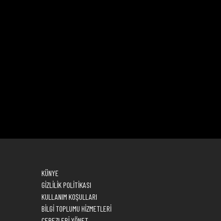
KÜNYE
GİZLİLİK POLİTİKASI
KULLANIM KOŞULLARI
BİLGİ TOPLUMU HİZMETLERİ
ÇEREZLERİ YÖNET