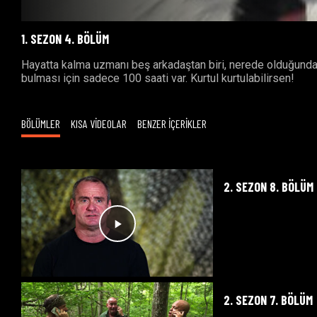
1. SEZON 4. BÖLÜM
Hayatta kalma uzmanı beş arkadaştan biri, nerede olduğundan
bulması için sadece 100 saati var. Kurtul kurtulabilirsen!
BÖLÜMLER
KISA VİDEOLAR
BENZER İÇERİKLER
2. SEZON 8. BÖLÜM
2. SEZON 7. BÖLÜM