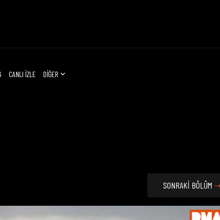
G
CANLI İZLE
DİĞER
SONRAKİ BÖLÜM