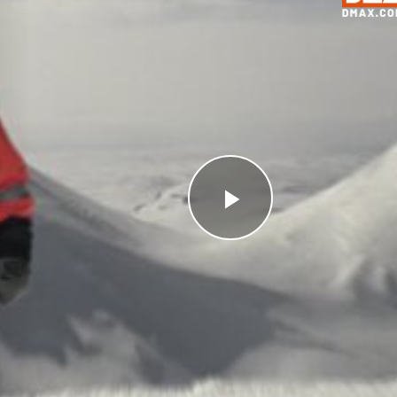
Videoyu
Oynat