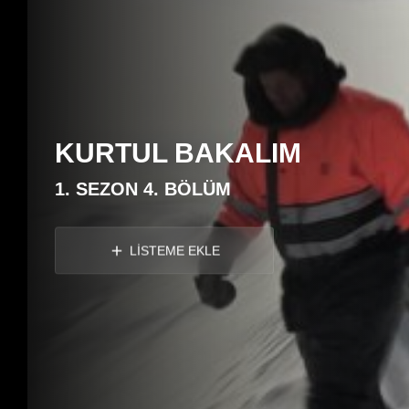
KURTUL BAKALIM
1. SEZON 4. BÖLÜM
LİSTEME EKLE