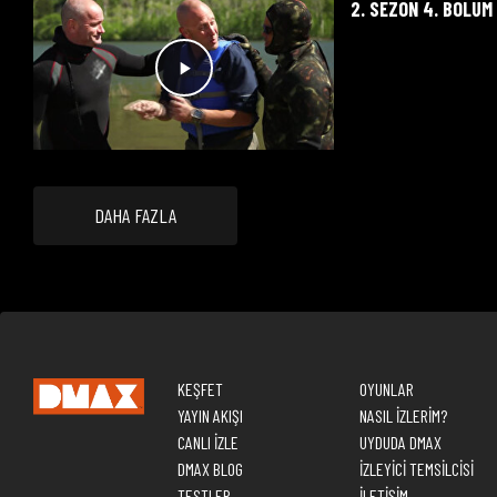
2. SEZON 4. BÖLÜM
DAHA FAZLA
KEŞFET
OYUNLAR
YAYIN AKIŞI
NASIL İZLERİM?
CANLI İZLE
UYDUDA DMAX
DMAX BLOG
İZLEYİCİ TEMSİLCİSİ
TESTLER
İLETİŞİM